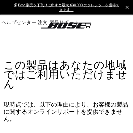
Skip
💰
Bose 製品を下取りに出すと最大 ¥30,000 のクレジットを獲得で
cl
きます。
to
Main
ヘルプセンター
注文
製品サポート
この製品はあなたの地域
ではご利用いただけませ
ん
現時点では、以下の理由により、お客様の製品
に関するオンラインサポートを提供できませ
ん。