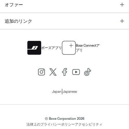
T
オファー
T
追加のリンク
Bose Connectア
ボーズアプリ
プリ
|
Japan
Japanese
© Bose Corporation 2026
法律上の
プライバシーポリシー
アクセシビリティ