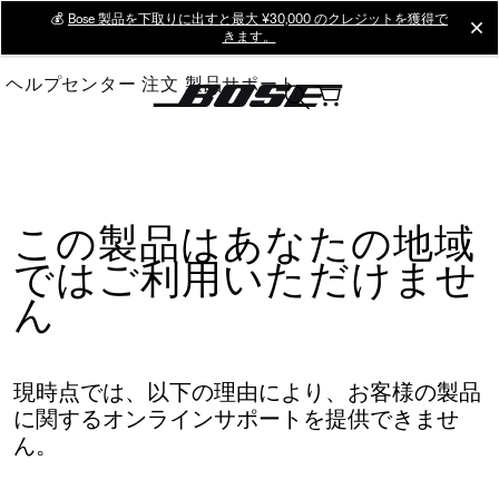
Skip
💰
Bose 製品を下取りに出すと最大 ¥30,000 のクレジットを獲得で
cl
きます。
to
Main
ヘルプセンター
注文
製品サポート
この製品はあなたの地域
ではご利用いただけませ
ん
現時点では、以下の理由により、お客様の製品
に関するオンラインサポートを提供できませ
ん。