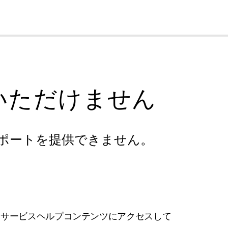
cl
いただけません
ポートを提供できません。
フサービスヘルプコンテンツにアクセスして