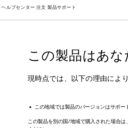
Skip
ヘルプセンター
注文
製品サポート
to
Main
この製品はあな
現時点では、以下の理由によ
この地域では製品のバージョンはサポー
この製品を別の国/地域で購入された場合は