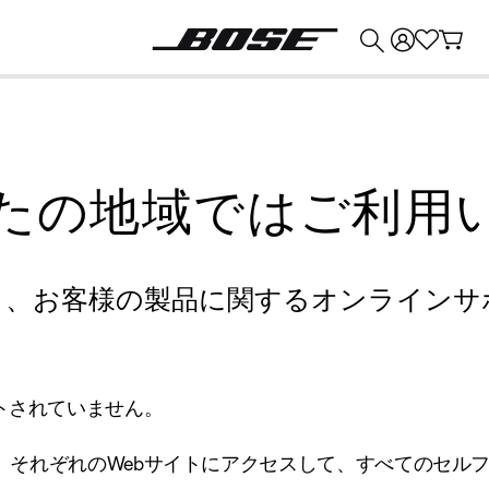
💰
Bose 製品を下取りに出すと最大 ¥30,000 のクレジットを獲得できます。
たの地域ではご利用
り、お客様の製品に関するオンラインサ
トされていません。
、それぞれのWebサイトにアクセスして、すべてのセル