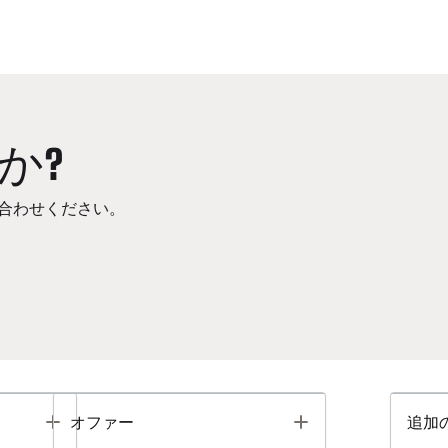
か?
合わせください。
Toggle
Toggle
オファー
追加