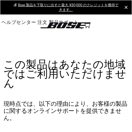
Skip
💰
Bose 製品を下取りに出すと最大 ¥30,000 のクレジットを獲得で
cl
きます。
to
Main
ヘルプセンター
注文
製品サポート
この製品はあなたの地域
ではご利用いただけませ
ん
現時点では、以下の理由により、お客様の製品
に関するオンラインサポートを提供できませ
ん。