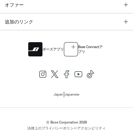
T
オファー
T
追加のリンク
Bose Connectア
ボーズアプリ
プリ
|
Japan
Japanese
© Bose Corporation 2026
法律上の
プライバシーポリシー
アクセシビリティ