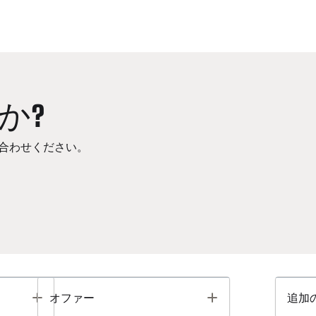
か?
合わせください。
Toggle
Toggle
オファー
追加