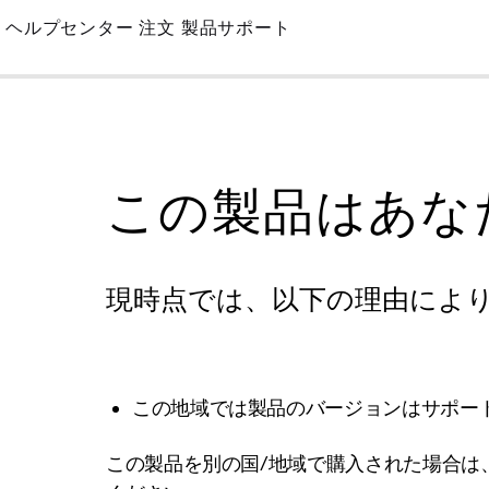
Skip
ヘルプセンター
注文
製品サポート
to
Main
この製品はあな
現時点では、以下の理由によ
この地域では製品のバージョンはサポー
この製品を別の国/地域で購入された場合は