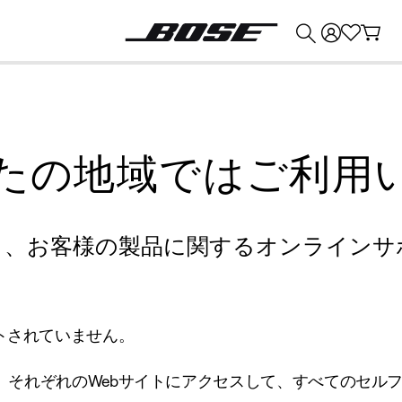
💰
Bose 製品を下取りに出すと最大 ¥30,000 のクレジットを獲得できます。
たの地域ではご利用
り、お客様の製品に関するオンラインサ
トされていません。
、それぞれのWebサイトにアクセスして、すべてのセル