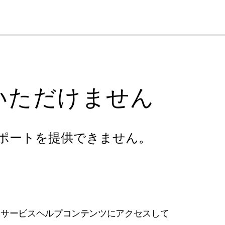
cl
いただけません
ポートを提供できません。
フサービスヘルプコンテンツにアクセスして