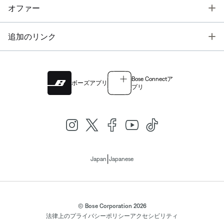
T
オファー
T
追加のリンク
Bose Connectア
ボーズアプリ
プリ
|
Japan
Japanese
© Bose Corporation 2026
法律上の
プライバシーポリシー
アクセシビリティ