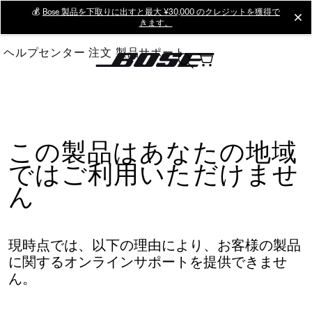
Skip
💰
Bose 製品を下取りに出すと最大 ¥30,000 のクレジットを獲得で
cl
きます。
to
Main
ヘルプセンター
注文
製品サポート
この製品はあなたの地域
ではご利用いただけませ
ん
現時点では、以下の理由により、お客様の製品
に関するオンラインサポートを提供できませ
ん。