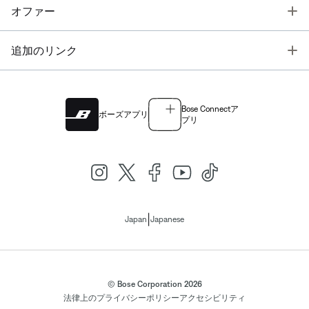
T
オファー
T
追加のリンク
Bose Connectア
ボーズアプリ
プリ
|
Japan
Japanese
© Bose Corporation 2026
法律上の
プライバシーポリシー
アクセシビリティ