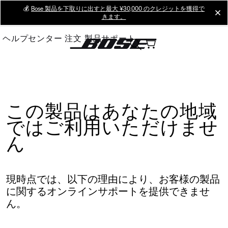
Skip
💰
Bose 製品を下取りに出すと最大 ¥30,000 のクレジットを獲得で
cl
きます。
to
Main
ヘルプセンター
注文
製品サポート
この製品はあなたの地域
ではご利用いただけませ
ん
現時点では、以下の理由により、お客様の製品
に関するオンラインサポートを提供できませ
ん。