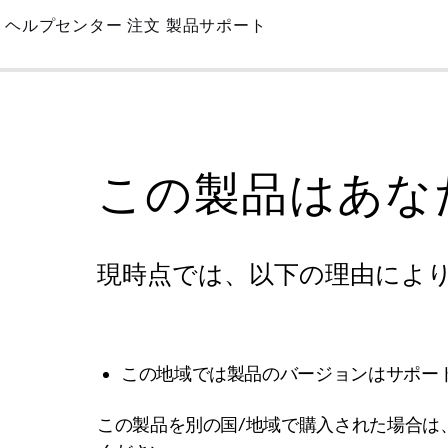
Skip
ヘルプセンター
注文
製品サポート
to
Main
この製品はあな
現時点では、以下の理由によ
この地域では製品のバージョンはサポー
この製品を別の国/地域で購入された場合は