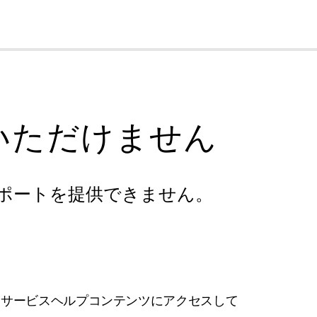
cl
いただけません
ポートを提供できません。
フサービスヘルプコンテンツにアクセスして