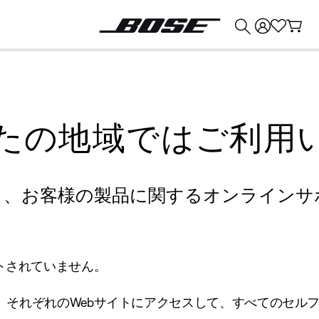
💰
Bose 製品を下取りに出すと最大 ¥30,000 のクレジットを獲得できます。
たの地域ではご利用
り、お客様の製品に関するオンラインサ
トされていません。
、それぞれのWebサイトにアクセスして、すべてのセル