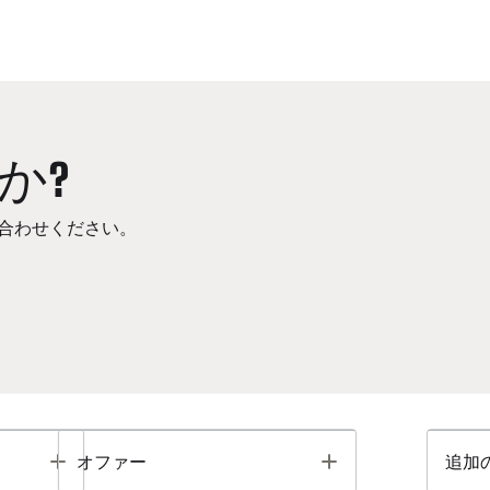
か?
合わせください。
Toggle
Toggle
オファー
追加