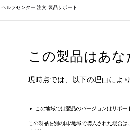
Skip
ヘルプセンター
注文
製品サポート
to
Main
この製品はあな
現時点では、以下の理由によ
この地域では製品のバージョンはサポー
この製品を別の国/地域で購入された場合は