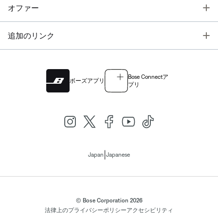
T
オファー
T
追加のリンク
Bose Connectア
ボーズアプリ
プリ
|
Japan
Japanese
© Bose Corporation 2026
法律上の
プライバシーポリシー
アクセシビリティ