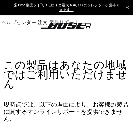
Skip
💰
Bose 製品を下取りに出すと最大 ¥30,000 のクレジットを獲得で
cl
きます。
to
Main
ヘルプセンター
注文
製品サポート
この製品はあなたの地域
ではご利用いただけませ
ん
現時点では、以下の理由により、お客様の製品
に関するオンラインサポートを提供できませ
ん。