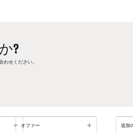
か?
合わせください。
Toggle
Toggle
オファー
追加