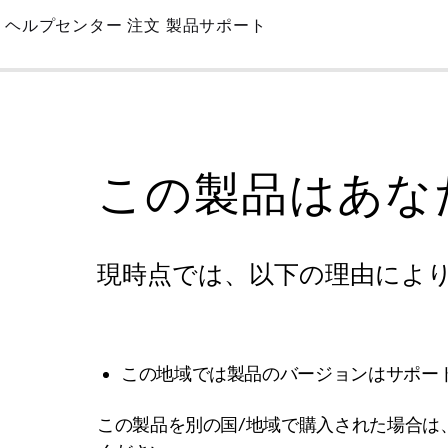
Skip
ヘルプセンター
注文
製品サポート
to
Main
この製品はあな
現時点では、以下の理由によ
この地域では製品のバージョンはサポー
この製品を別の国/地域で購入された場合は