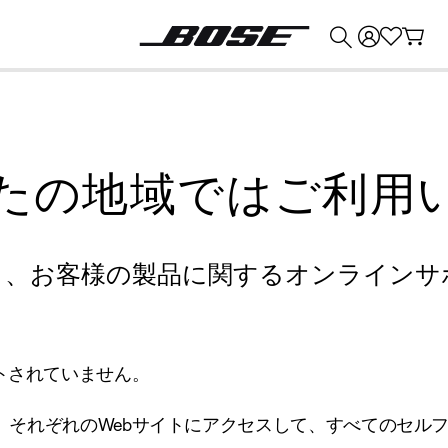
💰
Bose 製品を下取りに出すと最大 ¥30,000 のクレジットを獲得できます。
たの地域ではご利用
り、お客様の製品に関するオンラインサ
トされていません。
、それぞれのWebサイトにアクセスして、すべてのセル