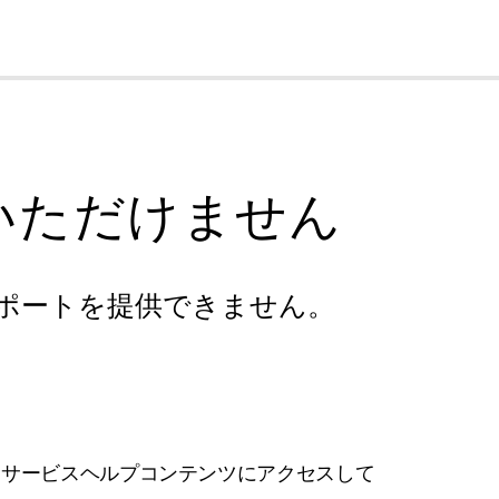
cl
いただけません
ポートを提供できません。
フサービスヘルプコンテンツにアクセスして