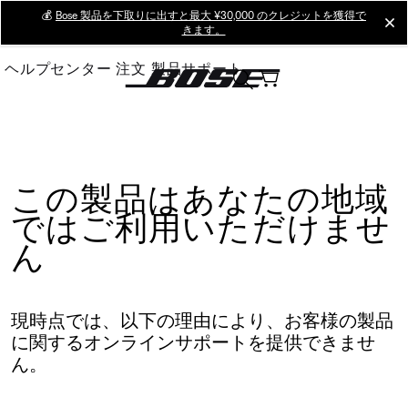
Skip
💰
Bose 製品を下取りに出すと最大 ¥30,000 のクレジットを獲得で
cl
きます。
to
Main
ヘルプセンター
注文
製品サポート
この製品はあなたの地域
ではご利用いただけませ
ん
現時点では、以下の理由により、お客様の製品
に関するオンラインサポートを提供できませ
ん。