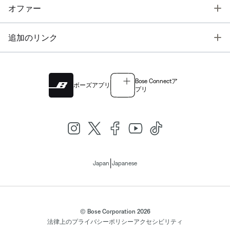
T
オファー
T
追加のリンク
Bose Connectア
ボーズアプリ
プリ
|
Japan
Japanese
© Bose Corporation 2026
法律上の
プライバシーポリシー
アクセシビリティ