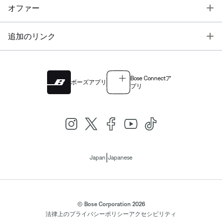
T
オファー
T
追加のリンク
Bose Connectア
ボーズアプリ
プリ
|
Japan
Japanese
© Bose Corporation 2026
法律上の
プライバシーポリシー
アクセシビリティ