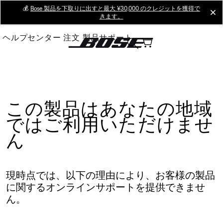
Skip
💰
Bose 製品を下取りに出すと最大 ¥30,000 のクレジットを獲得で
cl
きます。
to
Main
ヘルプセンター
注文
製品サポート
この製品はあなたの地域
ではご利用いただけませ
ん
現時点では、以下の理由により、お客様の製品
に関するオンラインサポートを提供できませ
ん。