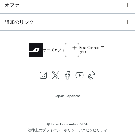
T
オファー
T
追加のリンク
Bose Connectア
ボーズアプリ
プリ
|
Japan
Japanese
© Bose Corporation 2026
法律上の
プライバシーポリシー
アクセシビリティ