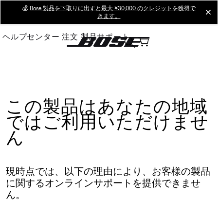
Skip
💰
Bose 製品を下取りに出すと最大 ¥30,000 のクレジットを獲得で
cl
きます。
to
Main
ヘルプセンター
注文
製品サポート
この製品はあなたの地域
ではご利用いただけませ
ん
現時点では、以下の理由により、お客様の製品
に関するオンラインサポートを提供できませ
ん。