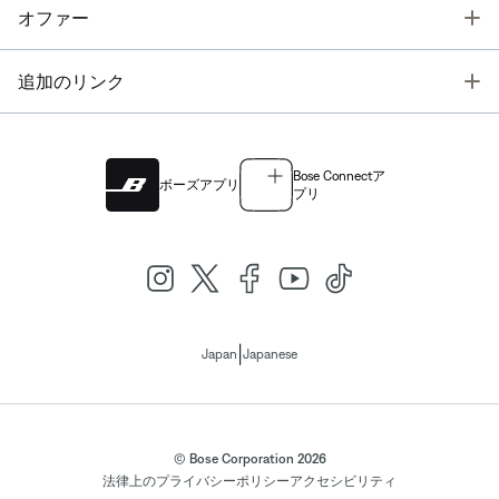
T
オファー
T
追加のリンク
Bose Connectア
ボーズアプリ
プリ
|
Japan
Japanese
© Bose Corporation 2026
法律上の
プライバシーポリシー
アクセシビリティ