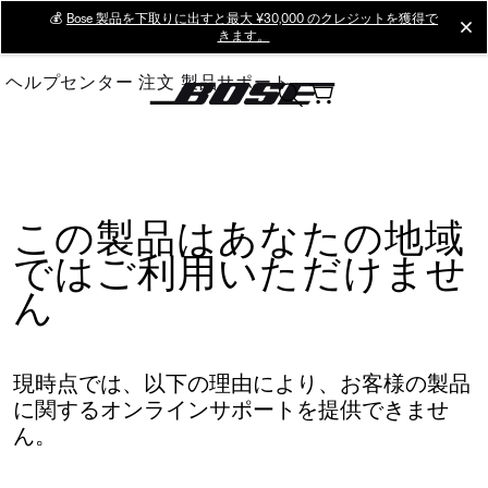
Skip
💰
Bose 製品を下取りに出すと最大 ¥30,000 のクレジットを獲得で
cl
きます。
to
Main
ヘルプセンター
注文
製品サポート
この製品はあなたの地域
ではご利用いただけませ
ん
現時点では、以下の理由により、お客様の製品
に関するオンラインサポートを提供できませ
ん。