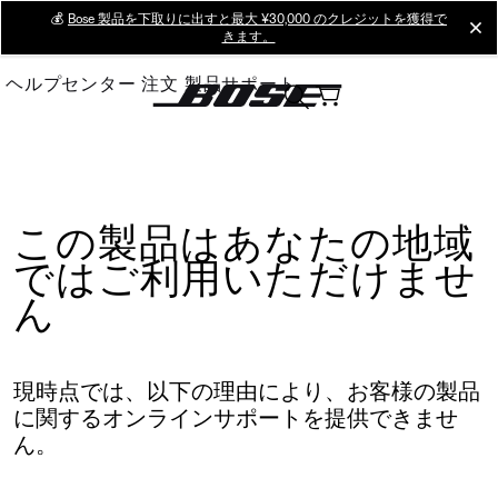
Skip
💰
Bose 製品を下取りに出すと最大 ¥30,000 のクレジットを獲得で
cl
きます。
to
Main
ヘルプセンター
注文
製品サポート
この製品はあなたの地域
ではご利用いただけませ
ん
現時点では、以下の理由により、お客様の製品
に関するオンラインサポートを提供できませ
ん。