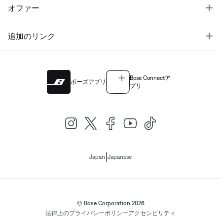
T
オファー
T
追加のリンク
Bose Connectア
ボーズアプリ
プリ
|
Japan
Japanese
© Bose Corporation 2026
法律上の
プライバシーポリシー
アクセシビリティ