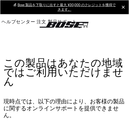
Skip
💰
Bose 製品を下取りに出すと最大 ¥30,000 のクレジットを獲得で
cl
きます。
to
Main
ヘルプセンター
注文
製品サポート
この製品はあなたの地域
ではご利用いただけませ
ん
現時点では、以下の理由により、お客様の製品
に関するオンラインサポートを提供できませ
ん。