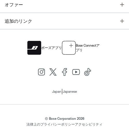
T
オファー
T
追加のリンク
Bose Connectア
ボーズアプリ
プリ
|
Japan
Japanese
© Bose Corporation 2026
法律上の
プライバシーポリシー
アクセシビリティ