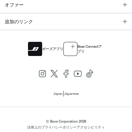
T
オファー
T
追加のリンク
Bose Connectア
ボーズアプリ
プリ
|
Japan
Japanese
© Bose Corporation 2026
法律上の
プライバシーポリシー
アクセシビリティ