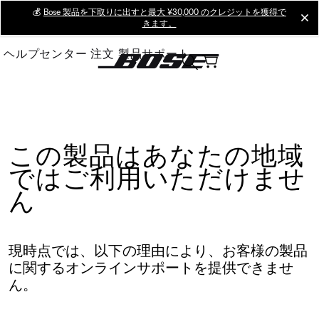
Skip
💰
Bose 製品を下取りに出すと最大 ¥30,000 のクレジットを獲得で
cl
きます。
to
Main
ヘルプセンター
注文
製品サポート
この製品はあなたの地域
ではご利用いただけませ
ん
現時点では、以下の理由により、お客様の製品
に関するオンラインサポートを提供できませ
ん。