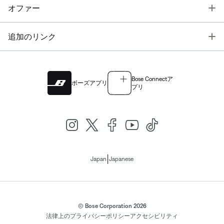
T
オファー
T
追加のリンク
Bose Connectア
ボーズアプリ
プリ
|
Japan
Japanese
© Bose Corporation 2026
法律上の
プライバシーポリシー
アクセシビリティ