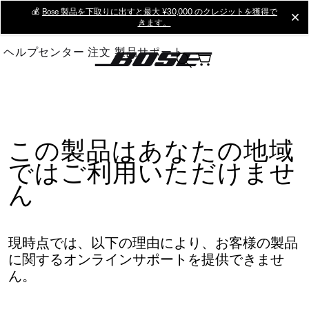
Skip
💰
Bose 製品を下取りに出すと最大 ¥30,000 のクレジットを獲得で
cl
きます。
to
Main
ヘルプセンター
注文
製品サポート
この製品はあなたの地域
ではご利用いただけませ
ん
現時点では、以下の理由により、お客様の製品
に関するオンラインサポートを提供できませ
ん。