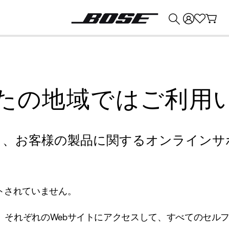
💰
Bose 製品を下取りに出すと最大 ¥30,000 のクレジットを獲得できます。
たの地域ではご利用
り、お客様の製品に関するオンラインサ
トされていません。
、それぞれのWebサイトにアクセスして、すべてのセル