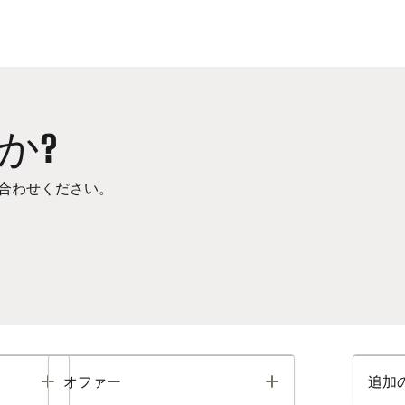
か?
合わせください。
Toggle
Toggle
オファー
追加