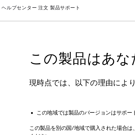
Skip
ヘルプセンター
注文
製品サポート
to
Main
この製品はあな
現時点では、以下の理由によ
この地域では製品のバージョンはサポー
この製品を別の国/地域で購入された場合は