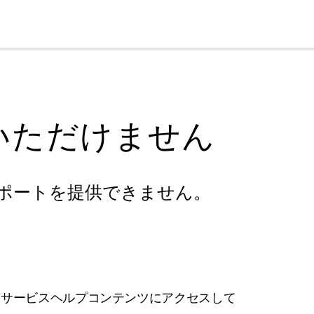
cl
いただけません
ポートを提供できません。
フサービスヘルプコンテンツにアクセスして