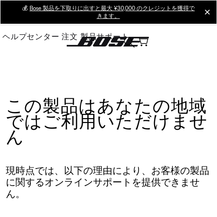
Skip
💰
Bose 製品を下取りに出すと最大 ¥30,000 のクレジットを獲得で
cl
きます。
to
Main
ヘルプセンター
注文
製品サポート
この製品はあなたの地域
ではご利用いただけませ
ん
現時点では、以下の理由により、お客様の製品
に関するオンラインサポートを提供できませ
ん。