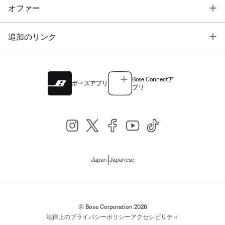
T
オファー
T
追加のリンク
Bose Connectア
ボーズアプリ
プリ
|
Japan
Japanese
© Bose Corporation 2026
法律上の
プライバシーポリシー
アクセシビリティ