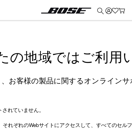
💰
Bose 製品を下取りに出すと最大 ¥30,000 のクレジットを獲得できます。
たの地域ではご利用
り、お客様の製品に関するオンラインサ
トされていません。
、それぞれのWebサイトにアクセスして、すべてのセル