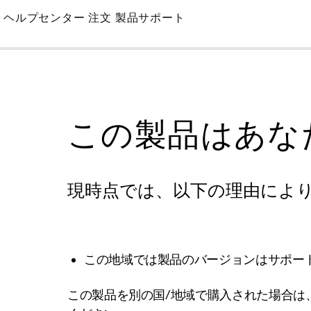
Skip
ヘルプセンター
注文
製品サポート
to
Main
この製品はあな
現時点では、以下の理由によ
この地域では製品のバージョンはサポー
この製品を別の国/地域で購入された場合は