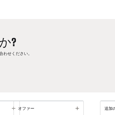
か?
合わせください。
Toggle
Toggle
オファー
追加