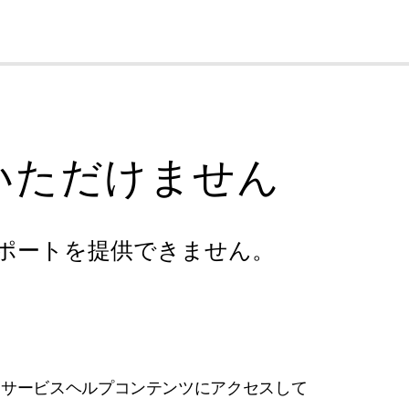
cl
いただけません
ポートを提供できません。
フサービスヘルプコンテンツにアクセスして