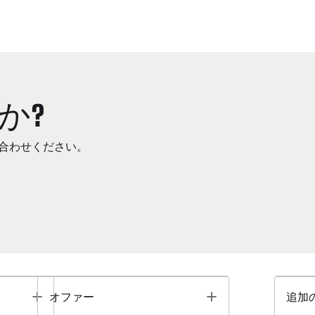
か?
合わせください。
Toggle
Toggle
オファー
追加