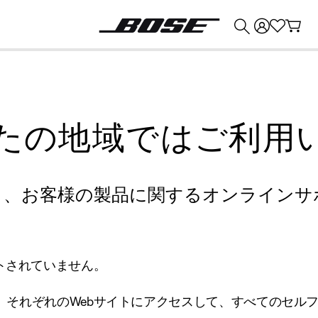
💰
Bose 製品を下取りに出すと最大 ¥30,000 のクレジットを獲得できます。
たの地域ではご利用
り、お客様の製品に関するオンラインサ
トされていません。
、それぞれのWebサイトにアクセスして、すべてのセル