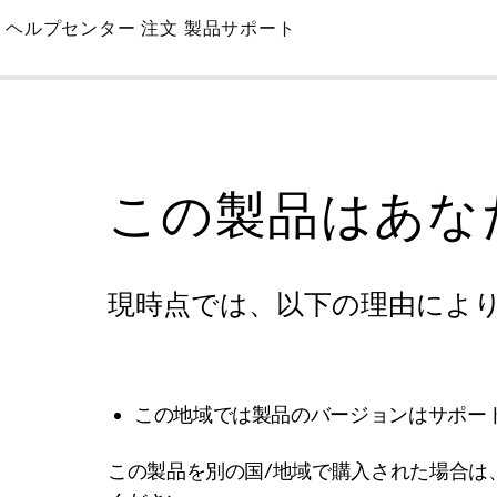
Skip
ヘルプセンター
注文
製品サポート
to
Main
この製品はあな
現時点では、以下の理由によ
この地域では製品のバージョンはサポー
この製品を別の国/地域で購入された場合は