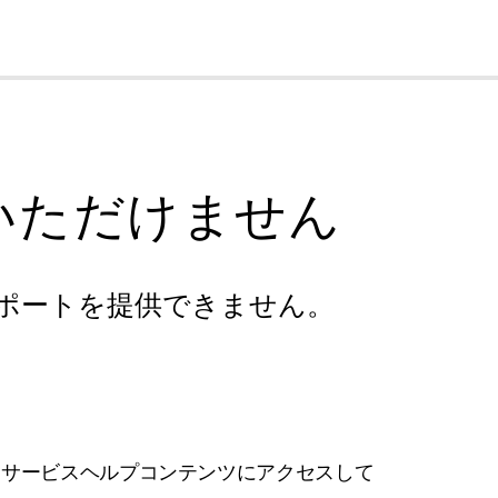
cl
いただけません
ポートを提供できません。
フサービスヘルプコンテンツにアクセスして