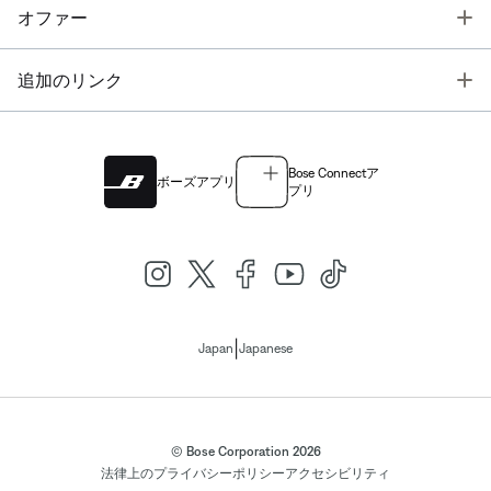
T
オファー
T
追加のリンク
Bose Connectア
ボーズアプリ
プリ
|
Japan
Japanese
© Bose Corporation 2026
法律上の
プライバシーポリシー
アクセシビリティ