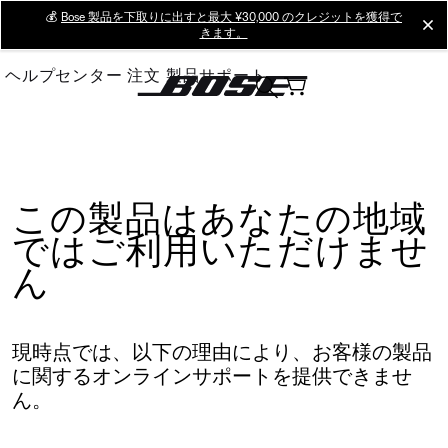
Skip
💰
Bose 製品を下取りに出すと最大 ¥30,000 のクレジットを獲得で
cl
きます。
to
Main
ヘルプセンター
注文
製品サポート
この製品はあなたの地域
ではご利用いただけませ
ん
現時点では、以下の理由により、お客様の製品
に関するオンラインサポートを提供できませ
ん。