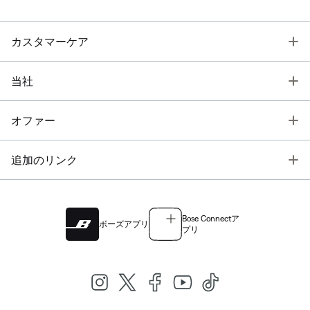
T
カスタマーケア
T
当社
T
オファー
T
追加のリンク
Bose Connectア
ボーズアプリ
プリ