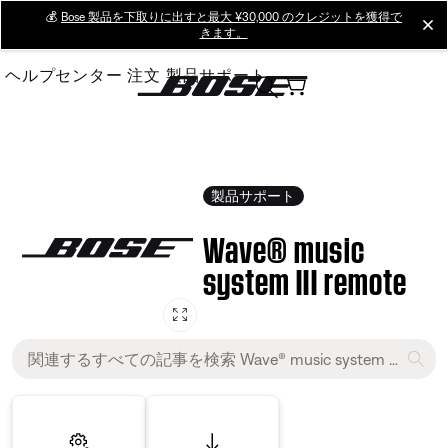
Skip
💰
Bose 製品を下取りに出すと最大 ¥30,000 のクレジットを獲得で
cl
きます。
to
Main
ヘルプセンター
注文
製品サポート
製品サポート
Wave® music
system III remote