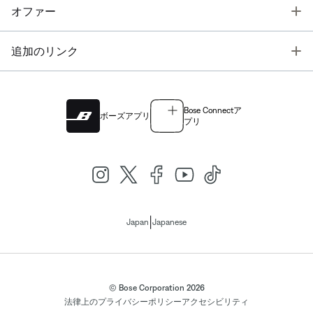
T
オファー
T
追加のリンク
Bose Connectア
ボーズアプリ
プリ
|
Japan
Japanese
© Bose Corporation 2026
法律上の
プライバシーポリシー
アクセシビリティ