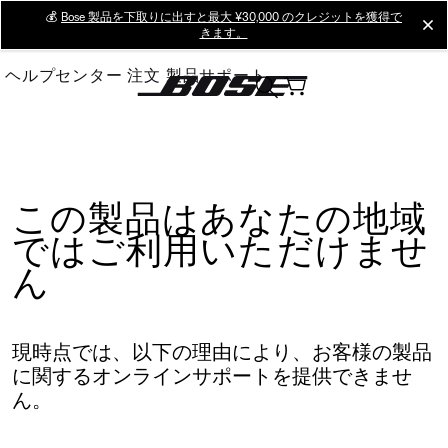
Skip
💰
Bose 製品を下取りに出すと最大 ¥30,000 のクレジットを獲得で
cl
きます。
to
Main
ヘルプセンター
注文
製品サポート
この製品はあなたの地域
ではご利用いただけませ
ん
現時点では、以下の理由により、お客様の製品
に関するオンラインサポートを提供できませ
ん。