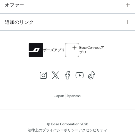
T
オファー
T
追加のリンク
Bose Connectア
ボーズアプリ
プリ
|
Japan
Japanese
© Bose Corporation 2026
法律上の
プライバシーポリシー
アクセシビリティ