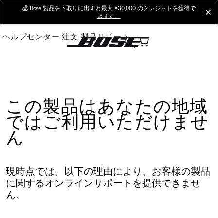
Skip
💰
Bose 製品を下取りに出すと最大 ¥30,000 のクレジットを獲得で
cl
きます。
to
Main
ヘルプセンター
注文
製品サポート
この製品はあなたの地域
ではご利用いただけませ
ん
現時点では、以下の理由により、お客様の製品
に関するオンラインサポートを提供できませ
ん。