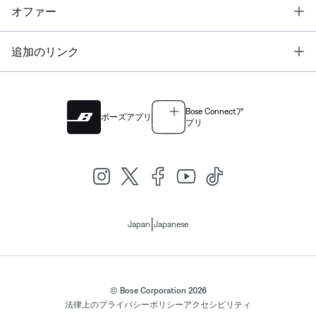
T
オファー
T
追加のリンク
Bose Connectア
ボーズアプリ
プリ
|
Japan
Japanese
© Bose Corporation 2026
法律上の
プライバシーポリシー
アクセシビリティ