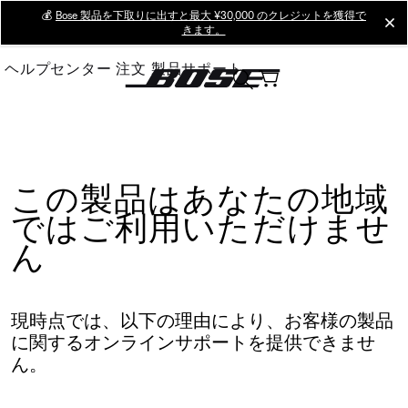
Skip
💰
Bose 製品を下取りに出すと最大 ¥30,000 のクレジットを獲得で
cl
きます。
to
Main
ヘルプセンター
注文
製品サポート
この製品はあなたの地域
ではご利用いただけませ
ん
現時点では、以下の理由により、お客様の製品
に関するオンラインサポートを提供できませ
ん。