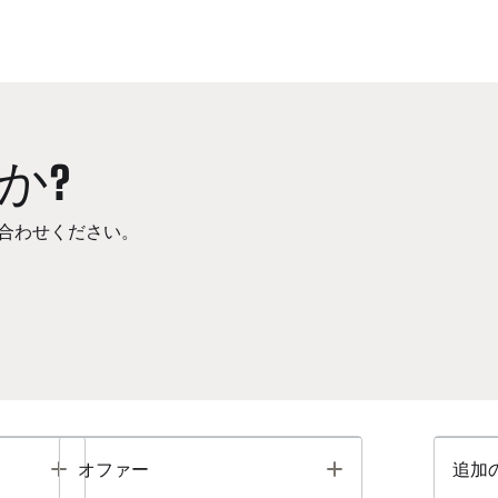
か?
合わせください。
Toggle
Toggle
オファー
追加