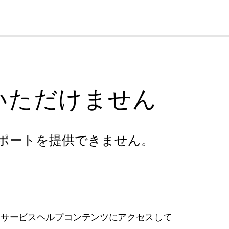
cl
いただけません
ポートを提供できません。
フサービスヘルプコンテンツにアクセスして