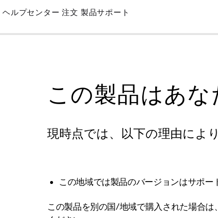
Skip
ヘルプセンター
注文
製品サポート
to
Main
この製品はあな
現時点では、以下の理由によ
この地域では製品のバージョンはサポー
この製品を別の国/地域で購入された場合は