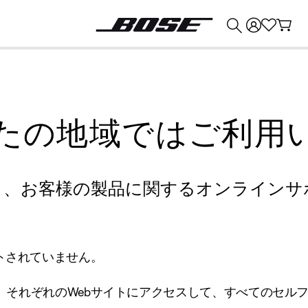
💰
Bose 製品を下取りに出すと最大 ¥30,000 のクレジットを獲得できます。
たの地域ではご利用
り、お客様の製品に関するオンラインサ
トされていません。
、それぞれのWebサイトにアクセスして、すべてのセル