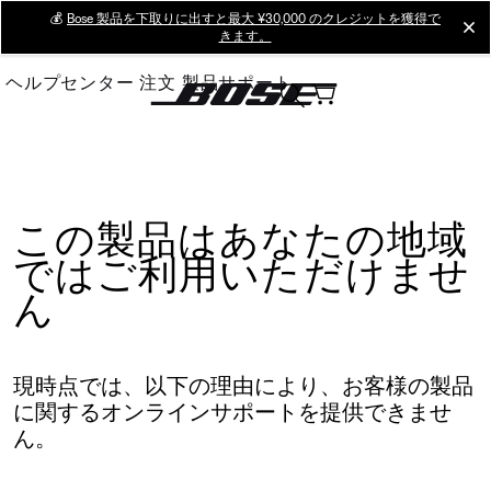
Skip
💰
Bose 製品を下取りに出すと最大 ¥30,000 のクレジットを獲得で
cl
きます。
to
Main
ヘルプセンター
注文
製品サポート
この製品はあなたの地域
ではご利用いただけませ
ん
現時点では、以下の理由により、お客様の製品
に関するオンラインサポートを提供できませ
ん。