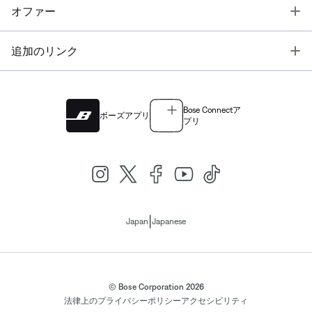
T
オファー
T
追加のリンク
Bose Connectア
ボーズアプリ
プリ
|
Japan
Japanese
© Bose Corporation 2026
法律上の
プライバシーポリシー
アクセシビリティ