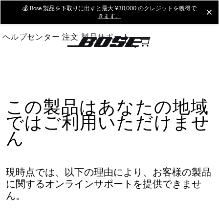
Skip
💰
Bose 製品を下取りに出すと最大 ¥30,000 のクレジットを獲得で
cl
きます。
to
Main
ヘルプセンター
注文
製品サポート
この製品はあなたの地域
ではご利用いただけませ
ん
現時点では、以下の理由により、お客様の製品
に関するオンラインサポートを提供できませ
ん。