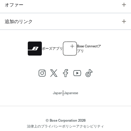
T
オファー
T
追加のリンク
Bose Connectア
ボーズアプリ
プリ
|
Japan
Japanese
© Bose Corporation 2026
法律上の
プライバシーポリシー
アクセシビリティ