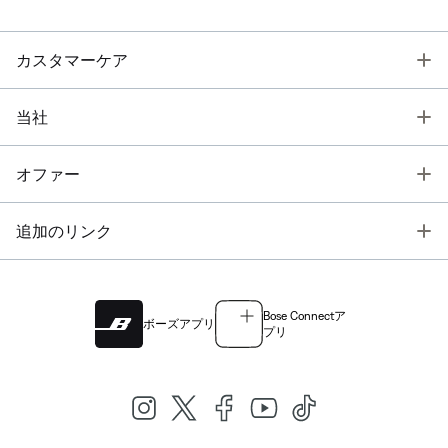
T
カスタマーケア
T
当社
T
オファー
T
追加のリンク
Bose Connectア
ボーズアプリ
プリ