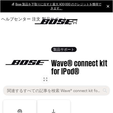
Skip
💰
Bose 製品を下取りに出すと最大 ¥30,000 のクレジットを獲得で
cl
きます。
to
Main
ヘルプセンター
注文
製品サポート
製品サポート
Wave® connect kit
for iPod®