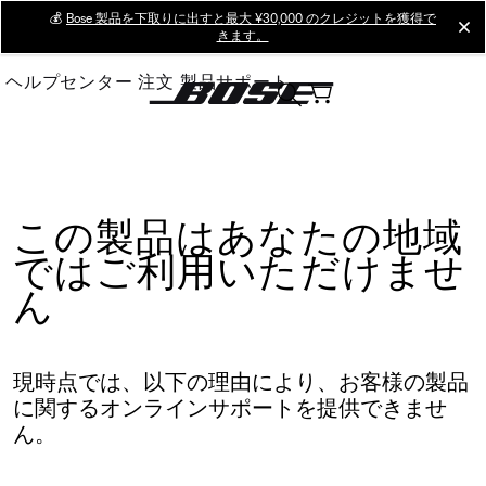
Skip
💰
Bose 製品を下取りに出すと最大 ¥30,000 のクレジットを獲得で
cl
きます。
to
Main
ヘルプセンター
注文
製品サポート
この製品はあなたの地域
ではご利用いただけませ
ん
現時点では、以下の理由により、お客様の製品
に関するオンラインサポートを提供できませ
ん。