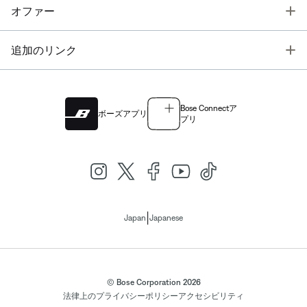
T
オファー
T
追加のリンク
Bose Connectア
ボーズアプリ
プリ
|
Japan
Japanese
© Bose Corporation 2026
法律上の
プライバシーポリシー
アクセシビリティ