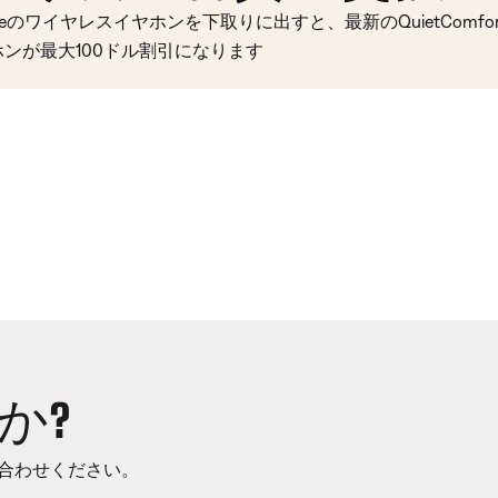
seのワイヤレスイヤホンを下取りに出すと、最新のQuietComfort 
ホンが最大100ドル割引になります
か?
合わせください。