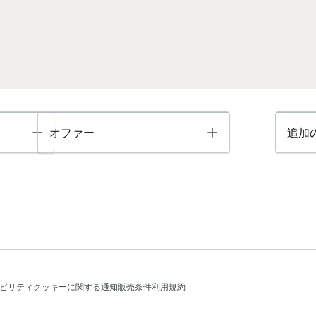
Toggle
Toggle
オファー
追加
ビリティ
クッキーに関する通知
販売条件
利用規約