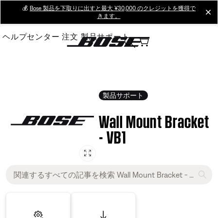
Skip
💰
Bose 製品を下取りに出すと最大 ¥30,000 のクレジットを獲得で
cl
きます。
to
Main
ヘルプセンター
注文
製品サポート
製品サポート
Wall Mount Bracket
- VB1