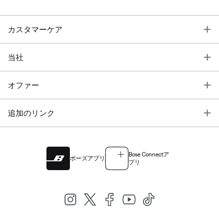
T
カスタマーケア
T
当社
T
オファー
T
追加のリンク
Bose Connectア
ボーズアプリ
プリ