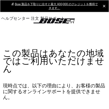
Skip
💰
Bose 製品を下取りに出すと最大 ¥30,000 のクレジットを獲得で
cl
きます。
to
Main
ヘルプセンター
注文
製品サポート
この製品はあなたの地域
ではご利用いただけませ
ん
現時点では、以下の理由により、お客様の製品
に関するオンラインサポートを提供できませ
ん。