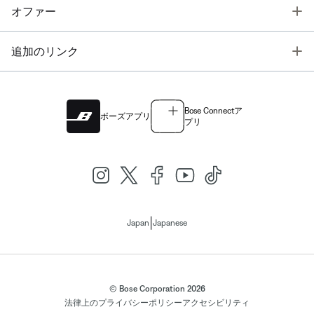
T
オファー
T
追加のリンク
Bose Connectア
ボーズアプリ
プリ
|
Japan
Japanese
© Bose Corporation 2026
法律上の
プライバシーポリシー
アクセシビリティ