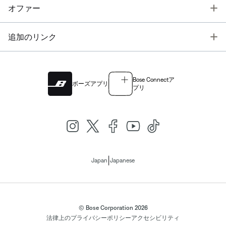
T
オファー
T
追加のリンク
Bose Connectア
ボーズアプリ
プリ
|
Japan
Japanese
© Bose Corporation 2026
法律上の
プライバシーポリシー
アクセシビリティ