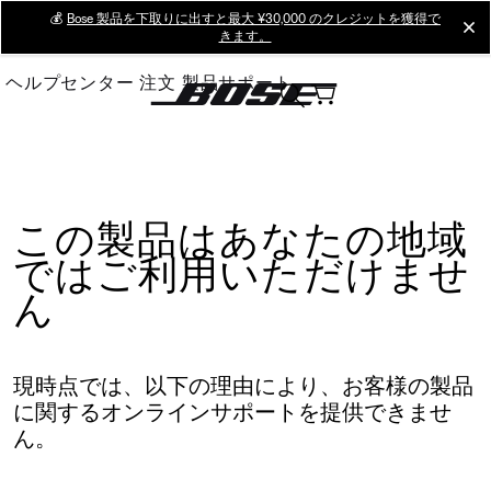
Skip
💰
Bose 製品を下取りに出すと最大 ¥30,000 のクレジットを獲得で
cl
きます。
to
Main
ヘルプセンター
注文
製品サポート
この製品はあなたの地域
ではご利用いただけませ
ん
現時点では、以下の理由により、お客様の製品
に関するオンラインサポートを提供できませ
ん。