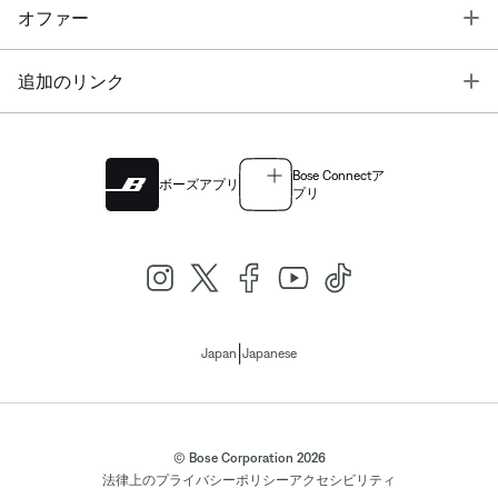
T
オファー
T
追加のリンク
Bose Connectア
ボーズアプリ
プリ
|
Japan
Japanese
© Bose Corporation 2026
法律上の
プライバシーポリシー
アクセシビリティ