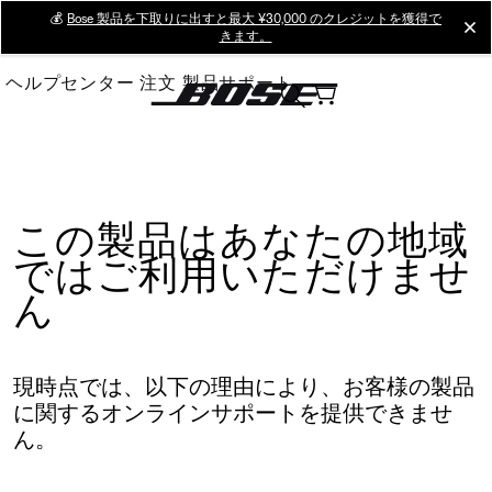
Skip
💰
Bose 製品を下取りに出すと最大 ¥30,000 のクレジットを獲得で
cl
きます。
to
Main
ヘルプセンター
注文
製品サポート
この製品はあなたの地域
ではご利用いただけませ
ん
現時点では、以下の理由により、お客様の製品
に関するオンラインサポートを提供できませ
ん。