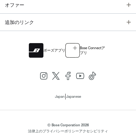
T
オファー
T
追加のリンク
Bose Connectア
ボーズアプリ
プリ
|
Japan
Japanese
© Bose Corporation 2026
法律上の
プライバシーポリシー
アクセシビリティ