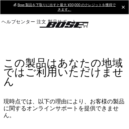
Skip
💰
Bose 製品を下取りに出すと最大 ¥30,000 のクレジットを獲得で
cl
きます。
to
Main
ヘルプセンター
注文
製品サポート
この製品はあなたの地域
ではご利用いただけませ
ん
現時点では、以下の理由により、お客様の製品
に関するオンラインサポートを提供できませ
ん。