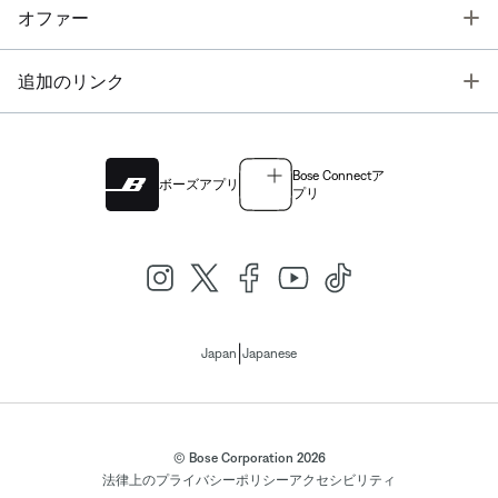
T
オファー
T
追加のリンク
Bose Connectア
ボーズアプリ
プリ
|
Japan
Japanese
© Bose Corporation 2026
法律上の
プライバシーポリシー
アクセシビリティ