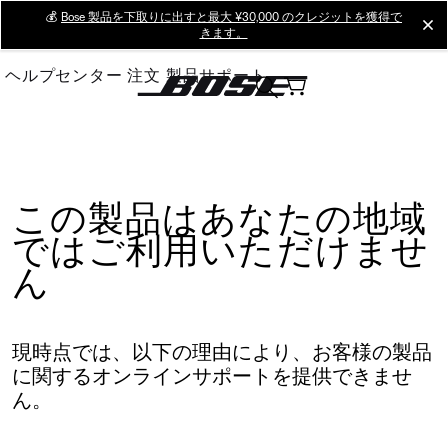
Skip
💰
Bose 製品を下取りに出すと最大 ¥30,000 のクレジットを獲得で
cl
きます。
to
Main
ヘルプセンター
注文
製品サポート
この製品はあなたの地域
ではご利用いただけませ
ん
現時点では、以下の理由により、お客様の製品
に関するオンラインサポートを提供できませ
ん。