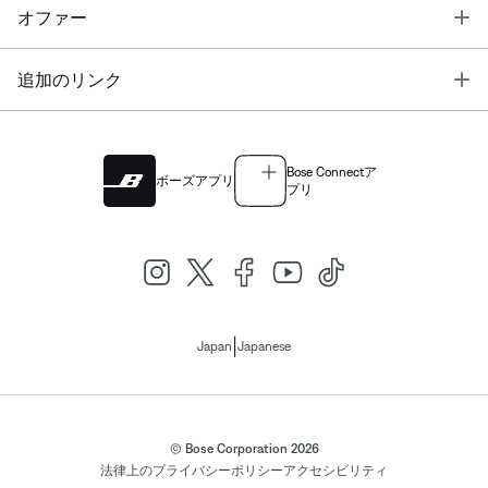
T
オファー
T
追加のリンク
Bose Connectア
ボーズアプリ
プリ
|
Japan
Japanese
© Bose Corporation 2026
法律上の
プライバシーポリシー
アクセシビリティ