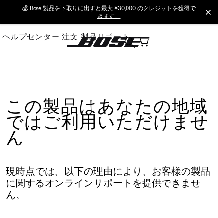
Skip
💰
Bose 製品を下取りに出すと最大 ¥30,000 のクレジットを獲得で
cl
きます。
to
Main
ヘルプセンター
注文
製品サポート
この製品はあなたの地域
ではご利用いただけませ
ん
現時点では、以下の理由により、お客様の製品
に関するオンラインサポートを提供できませ
ん。