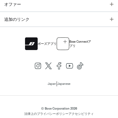
T
オファー
T
追加のリンク
Bose Connectア
ボーズアプリ
プリ
|
Japan
Japanese
© Bose Corporation 2026
法律上の
プライバシーポリシー
アクセシビリティ