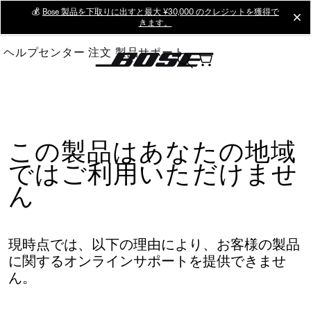
Skip
💰
Bose 製品を下取りに出すと最大 ¥30,000 のクレジットを獲得で
cl
きます。
to
Main
ヘルプセンター
注文
製品サポート
この製品はあなたの地域
ではご利用いただけませ
ん
現時点では、以下の理由により、お客様の製品
に関するオンラインサポートを提供できませ
ん。