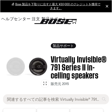
Skip
💰
Bose 製品を下取りに出すと最大 ¥30,000 のクレジットを獲得で
cl
きます。
to
Main
ヘルプセンター
注文
製品サポート
製品サポート
Virtually Invisible®
791 Series II in-
ceiling speakers
販売元 2015