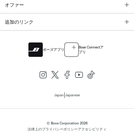
T
オファー
T
追加のリンク
Bose Connectア
ボーズアプリ
プリ
|
Japan
Japanese
© Bose Corporation 2026
法律上の
プライバシーポリシー
アクセシビリティ