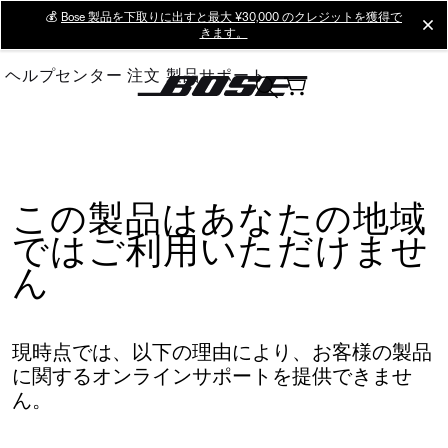
Skip
💰
Bose 製品を下取りに出すと最大 ¥30,000 のクレジットを獲得で
cl
きます。
to
Main
ヘルプセンター
注文
製品サポート
この製品はあなたの地域
ではご利用いただけませ
ん
現時点では、以下の理由により、お客様の製品
に関するオンラインサポートを提供できませ
ん。