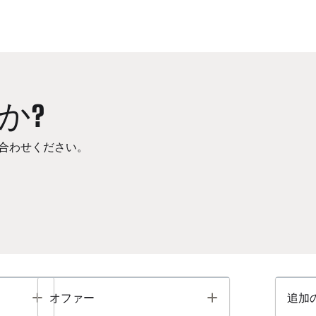
か?
合わせください。
Toggle
Toggle
オファー
追加