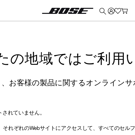
💰
Bose 製品を下取りに出すと最大 ¥30,000 のクレジットを獲得できます。
たの地域ではご利用
り、お客様の製品に関するオンラインサ
トされていません。
、それぞれのWebサイトにアクセスして、すべてのセル