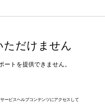
cl
いただけません
ポートを提供できません。
フサービスヘルプコンテンツにアクセスして