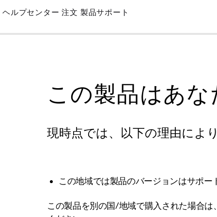
Skip
ヘルプセンター
注文
製品サポート
to
Main
この製品はあな
現時点では、以下の理由によ
この地域では製品のバージョンはサポー
この製品を別の国/地域で購入された場合は