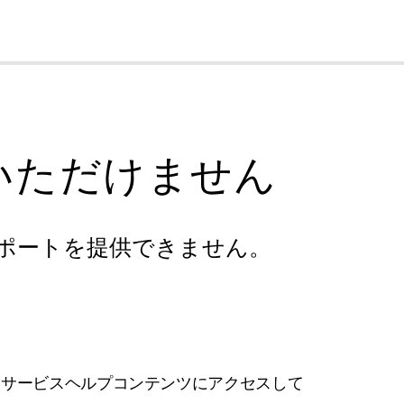
cl
いただけません
ポートを提供できません。
フサービスヘルプコンテンツにアクセスして