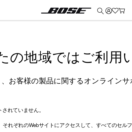
💰
Bose 製品を下取りに出すと最大 ¥30,000 のクレジットを獲得できます。
たの地域ではご利用
り、お客様の製品に関するオンラインサ
トされていません。
、それぞれのWebサイトにアクセスして、すべてのセル