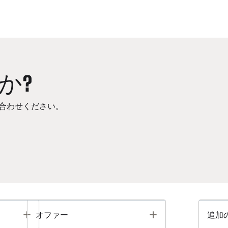
か?
合わせください。
Toggle
Toggle
オファー
追加