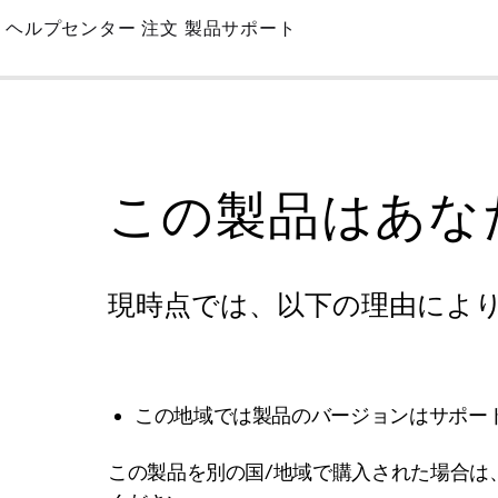
Skip
ヘルプセンター
注文
製品サポート
to
Main
この製品はあな
現時点では、以下の理由によ
この地域では製品のバージョンはサポー
この製品を別の国/地域で購入された場合は