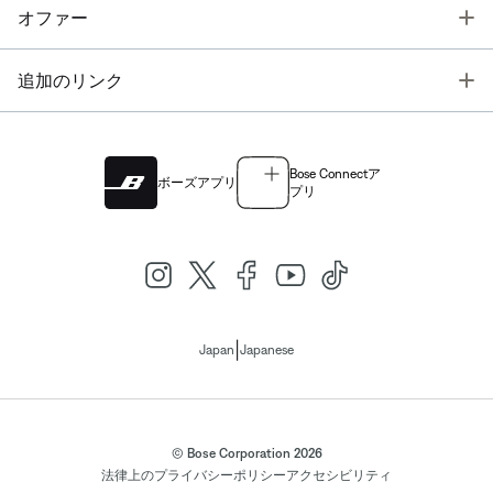
T
オファー
T
追加のリンク
Bose Connectア
ボーズアプリ
プリ
|
Japan
Japanese
© Bose Corporation 2026
法律上の
プライバシーポリシー
アクセシビリティ