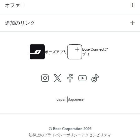
T
オファー
T
追加のリンク
Bose Connectア
ボーズアプリ
プリ
|
Japan
Japanese
© Bose Corporation 2026
法律上の
プライバシーポリシー
アクセシビリティ