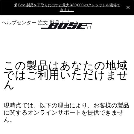
Skip
💰
Bose 製品を下取りに出すと最大 ¥30,000 のクレジットを獲得で
cl
きます。
to
Main
ヘルプセンター
注文
製品サポート
この製品はあなたの地域
ではご利用いただけませ
ん
現時点では、以下の理由により、お客様の製品
に関するオンラインサポートを提供できませ
ん。