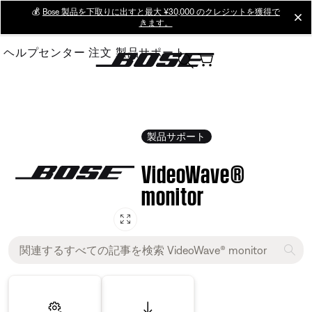
Skip
💰
Bose 製品を下取りに出すと最大 ¥30,000 のクレジットを獲得で
cl
きます。
to
Main
ヘルプセンター
注文
製品サポート
製品サポート
VideoWave®
monitor