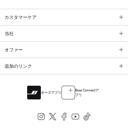
T
カスタマーケア
T
当社
T
オファー
T
追加のリンク
Bose Connectア
ボーズアプリ
プリ