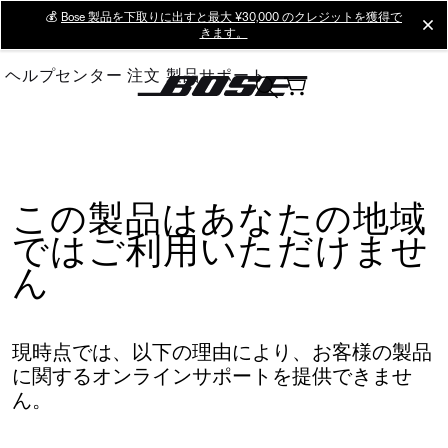
Skip
💰
Bose 製品を下取りに出すと最大 ¥30,000 のクレジットを獲得で
cl
きます。
to
Main
ヘルプセンター
注文
製品サポート
この製品はあなたの地域
ではご利用いただけませ
ん
現時点では、以下の理由により、お客様の製品
に関するオンラインサポートを提供できませ
ん。