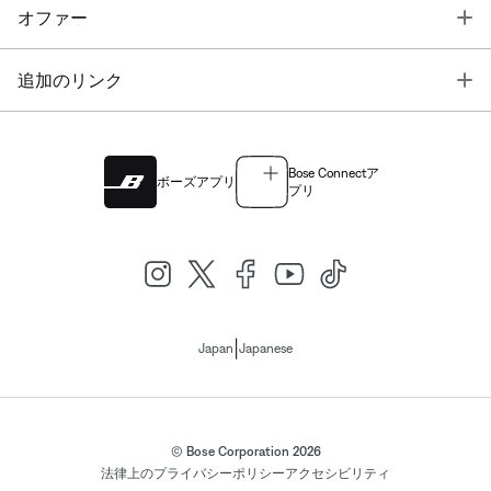
T
オファー
T
追加のリンク
Bose Connectア
ボーズアプリ
プリ
|
Japan
Japanese
© Bose Corporation 2026
法律上の
プライバシーポリシー
アクセシビリティ